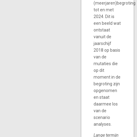
(meerjaren)begroting
tot en met
2024. Dit is
een beeld wat
ontstaat
vanuit de
jaarschijf
2018 op basis
van de
mutaties die
op dit
moment in de
begroting zijn
opgenomen
en staat
daarmee los
van de
scenario
analyses.
Lange termijn