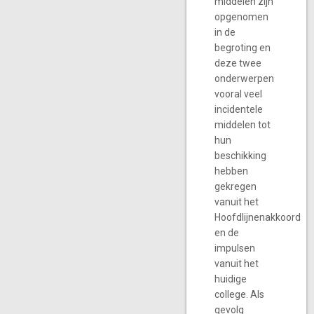
middelen zijn
opgenomen
in de
begroting en
deze twee
onderwerpen
vooral veel
incidentele
middelen tot
hun
beschikking
hebben
gekregen
vanuit het
Hoofdlijnenakkoord
en de
impulsen
vanuit het
huidige
college. Als
gevolg