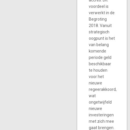
accres. Dit
voordeel is
verwerkt in de
Begroting
2018. Vanuit
strategisch
oogpunt is het
van belang
komende
periode geld
beschikbaar
te houden
voor het
nieuwe
regeerakkoord,
wat
ongetwijfeld
nieuwe
investeringen
met zich mee
gaat brengen.