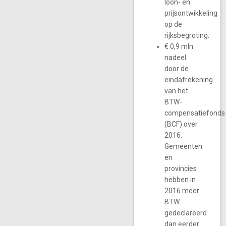
loon- en
prijsontwikkeling
op de
rijksbegroting.
€ 0,9 mln
nadeel
door de
eindafrekening
van het
BTW-
compensatiefonds
(BCF) over
2016.
Gemeenten
en
provincies
hebben in
2016 meer
BTW
gedeclareerd
dan eerder