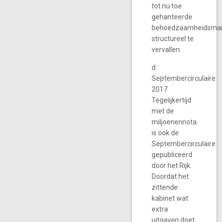
tot nu toe
gehanteerde
behoedzaamheidsma
structureel te
vervallen.
d:
Septembercirculaire
2017
Tegelijkertijd
met de
miljoenennota
is ook de
Septembercirculaire
gepubliceerd
door het Rijk.
Doordat het
zittende
kabinet wat
extra
uitgaven doet,