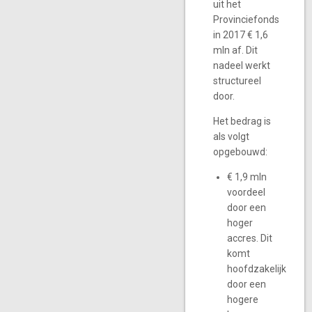
uit het
Provinciefonds
in 2017 € 1,6
mln af. Dit
nadeel werkt
structureel
door.
Het bedrag is
als volgt
opgebouwd:
€ 1,9 mln
voordeel
door een
hoger
accres. Dit
komt
hoofdzakelijk
door een
hogere