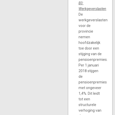
B3:
Werkgeverslasten
De
werkgeverslasten
voor de
provincie
nemen
hoofdzakelijk
toe door een
stijging van de
pensioenpremies.
Per 1 januari
2018 stijgen
de
pensioenpremies
met ongeveer
1,4%. Dit leidt
tot een
structurele
verhoging van