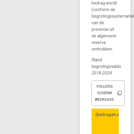
bedrag wordt
(conform de
begrotingssystematie
van de
provincie uit
de algemene
reserve
onttrokken.
Stand
begrotingssaldo
2018-2024
VOLLEDIG
SCHERM
WEERGAVE
(bedragen x € 1 mln
(bedragen x € 1 mln