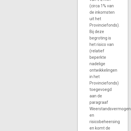
(circa 1% van
de inkomsten
uit het
Provinciefonds).
Bij deze
begroting is
het risico van
(relatief
beperkte
nadelige
ontwikkelingen
in het
Provinciefonds)
toegevoegd
aan de
paragraaf
Weerstandsvermogen
en
risicobeheersing
en komt de