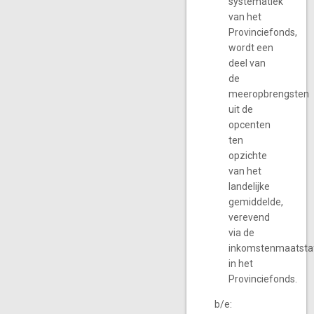
systematiek
van het
Provinciefonds,
wordt een
deel van
de
meeropbrengsten
uit de
opcenten
ten
opzichte
van het
landelijke
gemiddelde,
verevend
via de
inkomstenmaatsta
in het
Provinciefonds.
b/e: