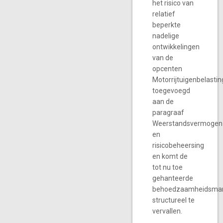
het risico van
relatief
beperkte
nadelige
ontwikkelingen
van de
opcenten
Motorrijtuigenbelastin
toegevoegd
aan de
paragraaf
Weerstandsvermogen
en
risicobeheersing
en komt de
tot nu toe
gehanteerde
behoedzaamheidsma
structureel te
vervallen.