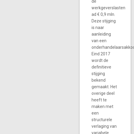
de
werkgeverslasten
ad € 0,9 mln.
Deze stijging
is naar
aanleiding
van een
onderhandelaarsakkoo
Eind 2017
wordt de
definitieve
stijging
bekend
gemaakt. Het
overige deel
heeft te
maken met
een
structurele
verlaging van
variabele