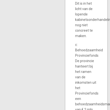
Dit is in het
licht van de
lopende
kabinetsonderhandeli
nog niet
concreet te
maken.
c:
Behoedzaamheid
Provinciefonds
De provincie
hanteert bij
het ramen
van de
inkomsten uit
het
Provinciefonds
een
behoedzaamheidsma
van € 2 mln