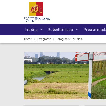
Ga naar de inhoud van deze pagina.
Inleiding
Budgettair kader
Programmapl
Home
Paragrafen
Paragraaf Subsidies