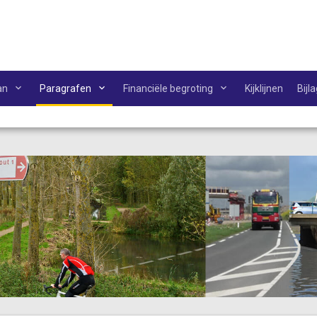
an
Paragrafen
Financiële begroting
Kijklijnen
Bijl