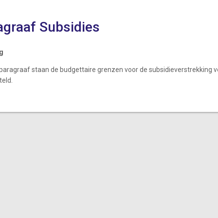
agraaf Subsidies
ng
paragraaf staan de budgettaire grenzen voor de subsidieverstrekking ve
teld.