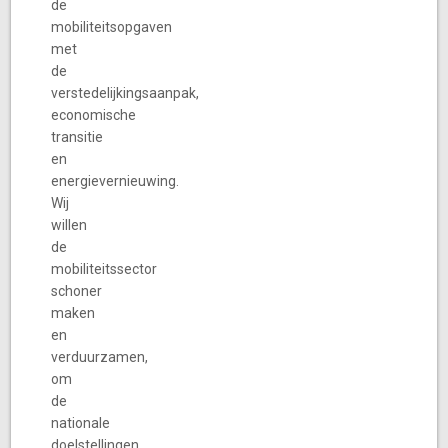
de
mobiliteitsopgaven
met
de
verstedelijkingsaanpak,
economische
transitie
en
energievernieuwing.
Wij
willen
de
mobiliteitssector
schoner
maken
en
verduurzamen,
om
de
nationale
doelstellingen