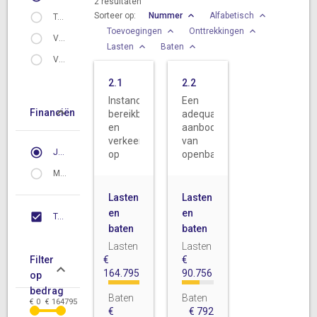
2
resultaten
Sorteer op:
Nummer
Alfabetisch
Taken
Toevoegingen
Onttrekkingen
Vervallen doelen
Lasten
Baten
Vervallen taken
2.1
2.2
Instandhouding,
Een
Financiën
bereikbaarheid
adequaat
en
aanbod
verkeersveiligheid
van
Jaar 2018
op
openbaar
orde
vervoer
Meerjarig
Lasten
Lasten
en
en
Toon reserves
baten
baten
Lasten
Lasten
Filter
€
€
164.795
90.756
op
bedrag
Baten
Baten
€ 0
€ 164795
€
€
792