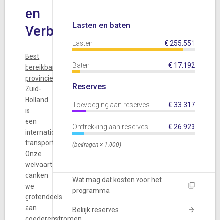
en
Lasten en baten
Verbonden
Lasten
€
255.551
Best
Baten
€
17.192
bereikbare
provincie
Reserves
Zuid-
Holland
Toevoeging aan reserves
€
33.317
is
een
Onttrekking aan reserves
€
26.923
internationaal
transportknooppunt.
(bedragen × 1.000)
Onze
welvaart
danken
Wat mag dat kosten voor het
we
programma
grotendeels
aan
Bekijk reserves
goederenstromen