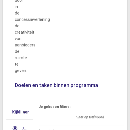
door
in
de
concessieverlening
de
creativiteit
van
aanbieders
de
ruimte
te
geven.
Doelen en taken binnen programma
Je gekozen filters:
Kijklijnen
Doelen