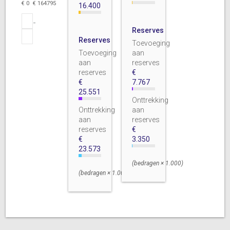
€ 0
€ 164795
16.400
Reserves
Reserves
Toevoeging
Toevoeging
aan
aan
reserves
reserves
€
€
7.767
25.551
Onttrekking
Onttrekking
aan
aan
reserves
reserves
€
€
3.350
23.573
(bedragen × 1.000)
(bedragen × 1.000)