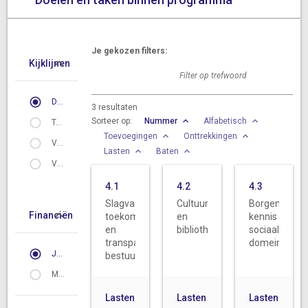
Je gekozen filters:
Kijklijnen
Doelen
3
resultaten
Sorteer op:
Nummer
Alfabetisch
Taken
Toevoegingen
Onttrekkingen
Vervallen doelen
Lasten
Baten
Vervallen taken
4.1
4.2
4.3
Slagvaardig,
Cultuurparticipatie
Borgen
Financiën
toekomstbestendig
en
kennis
en
bibliotheken
sociaal
transparant
domein
Jaar 2018
bestuur
Meerjarig
Lasten
Lasten
Lasten