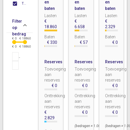
en
en
en
Toon reserves
baten
baten
baten
Lasten
Lasten
Lasten
Filter
€
€
€
18.860
6.658
2.329
op
bedrag
Baten
Baten
Baten
€ 0
€ 18860
€
330
€
57
€
0
€ 0
€ 18860
Reserves
Reserves
Reserves
Toevoeging
Toevoeging
Toevoeging
aan
aan
aan
reserves
reserves
reserves
€
0
€
0
€
0
Onttrekking
Onttrekking
Onttrekking
aan
aan
aan
reserves
reserves
reserves
€
€
0
€
0
2.829
(bedragen × 1.000)
(bedragen × 1.0