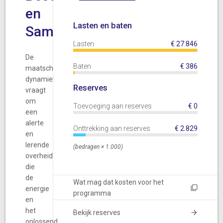
en
Lasten en baten
Samenleving
Lasten
€
27.846
De
Baten
€
386
maatschappelijke
dynamiek
Reserves
vraagt
om
Toevoeging aan reserves
€
0
een
alerte
Onttrekking aan reserves
€
2.829
en
lerende
(bedragen × 1.000)
overheid
die
de
Wat mag dat kosten voor het
energie
programma
en
het
Bekijk reserves
oplossend