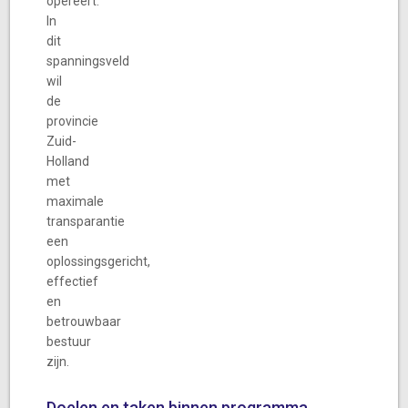
opereert.
In
dit
spanningsveld
wil
de
provincie
Zuid-
Holland
met
maximale
transparantie
een
oplossingsgericht,
effectief
en
betrouwbaar
bestuur
zijn.
Doelen en taken binnen programma