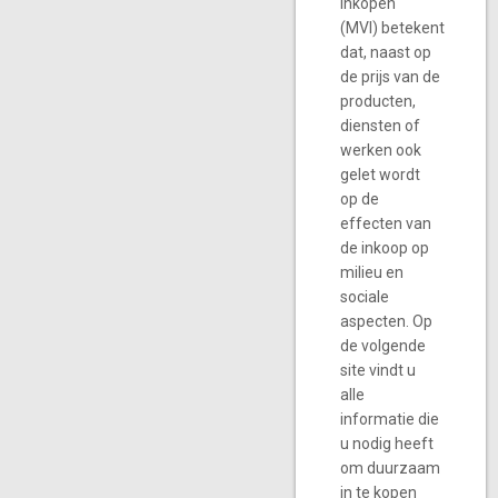
inkopen
(MVI) betekent
dat, naast op
de prijs van de
producten,
diensten of
werken ook
gelet wordt
op de
effecten van
de inkoop op
milieu en
sociale
aspecten. Op
de volgende
site vindt u
alle
informatie die
u nodig heeft
om duurzaam
in te kopen