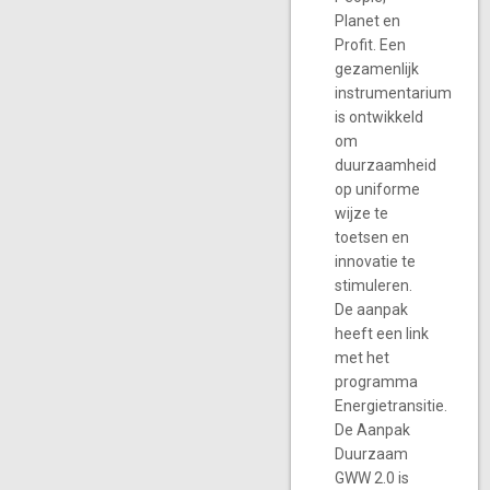
Planet en
Profit. Een
gezamenlijk
instrumentarium
is ontwikkeld
om
duurzaamheid
op uniforme
wijze te
toetsen en
innovatie te
stimuleren.
De aanpak
heeft een link
met het
programma
Energietransitie.
De Aanpak
Duurzaam
GWW 2.0 is