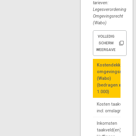
tarieven:
Legesverordening
Omgevingsrecht
(Wabo)
VOLLEDIG
SCHERM
WEERGAVE
Kostendekkendhei
Kostendekkendhei
omgevingsrecht
omgevingsrecht
(Wabo)
(Wabo)
(bedragen x €
(bedragen x €
1.000)
1.000)
Kosten taakveld(en)
incl. omslagrente
Inkomsten
taakveld(en), excl.