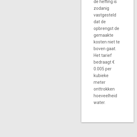
de heffing is
zodanig
vastgesteld
dat de
opbrengst de
gemaakte
kosten niet te
boven gaat.
Het tarief
bedraagt €
0.005 per
kubieke
meter
onttrokken
hoeveelheid
water.