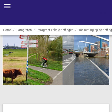
Begrotin
Home
Paragrafen
Paragraaf Lokale heffingen
Toelichting op de heffin