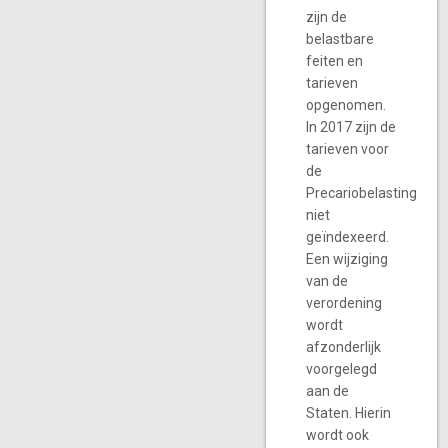
zijn de
belastbare
feiten en
tarieven
opgenomen.
In 2017 zijn de
tarieven voor
de
Precariobelasting
niet
geïndexeerd.
Een wijziging
van de
verordening
wordt
afzonderlijk
voorgelegd
aan de
Staten. Hierin
wordt ook