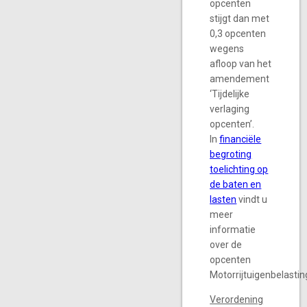
opcenten
stijgt dan met
0,3 opcenten
wegens
afloop van het
amendement
‘Tijdelijke
verlaging
opcenten’.
In
financiële
begroting
toelichting op
de baten en
lasten
vindt u
meer
informatie
over de
opcenten
Motorrijtuigenbelastin
Verordening