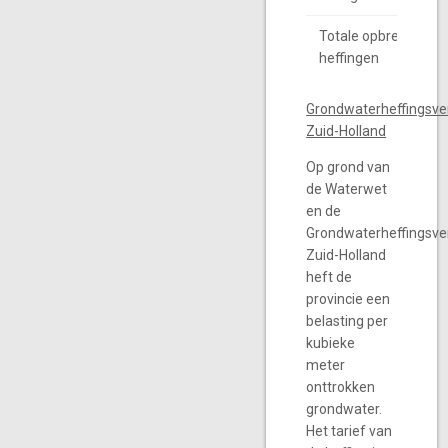
Totale opbrengsten
heffingen
Grondwaterheffingsve
Zuid-Holland
Op grond van
de Waterwet
en de
Grondwaterheffingsve
Zuid-Holland
heft de
provincie een
belasting per
kubieke
meter
onttrokken
grondwater.
Het tarief van