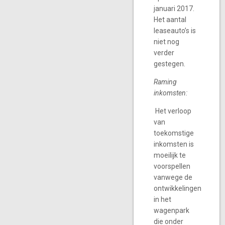
januari 2017.
Het aantal
leaseauto’s is
niet nog
verder
gestegen.
Raming
inkomsten:
Het verloop
van
toekomstige
inkomsten is
moeilijk te
voorspellen
vanwege de
ontwikkelingen
in het
wagenpark
die onder