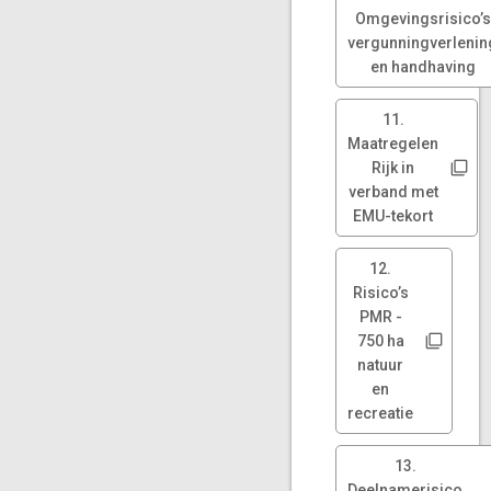
Omgevingsrisico’s
vergunningverlenin
en handhaving
11.
Maatregelen
Rijk in
verband met
EMU-tekort
12.
Risico’s
PMR -
750 ha
natuur
en
recreatie
13.
Deelnamerisico