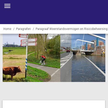
Home
Paragrafen
Paragraaf Weerstandsvermogen en Risicobeheersing