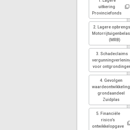
1. Lagere
uitkering
Provinciefonds
2. Lagere opbreng
Motorrijtuigenbelas
(MRB)
3. Schadeclaims
vergunningverlenin
voor ontgrondinge
4. Gevolgen
waardeontwikkelin
grondaandeel
Zuidplas
5. Financiële
risico’s
ontwikkelopgave