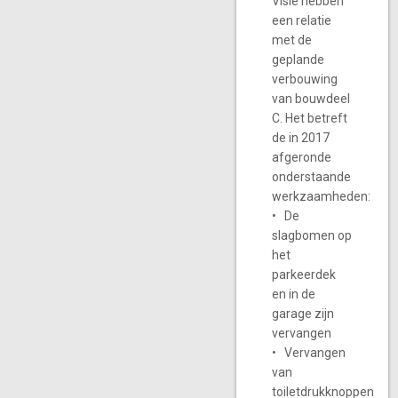
Visie hebben
een relatie
met de
geplande
verbouwing
van bouwdeel
C. Het betreft
de in 2017
afgeronde
onderstaande
werkzaamheden:
• De
slagbomen op
het
parkeerdek
en in de
garage zijn
vervangen
• Vervangen
van
toiletdrukknoppen