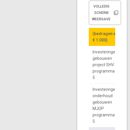
VOLLEDIG
SCHERM
WEERGAVE
(bedragen x
(bedragen x
20
20
€ 1.000)
€ 1.000)
Investeringen
1
gebouwen
project SHV
programma
5
Investeringen
onderhoud
gebouwen
MJOP
programma
5