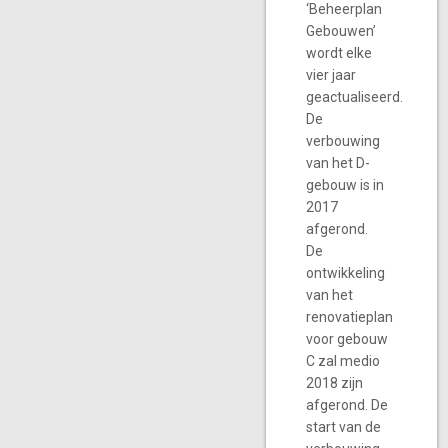
‘Beheerplan
Gebouwen’
wordt elke
vier jaar
geactualiseerd.
De
verbouwing
van het D-
gebouw is in
2017
afgerond.
De
ontwikkeling
van het
renovatieplan
voor gebouw
C zal medio
2018 zijn
afgerond. De
start van de