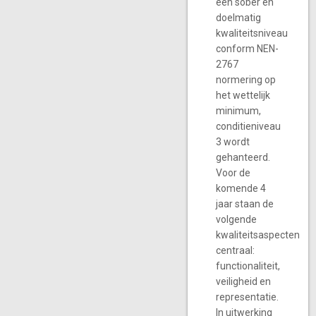
een sober en
doelmatig
kwaliteitsniveau
conform NEN-
2767
normering op
het wettelijk
minimum,
conditieniveau
3 wordt
gehanteerd.
Voor de
komende 4
jaar staan de
volgende
kwaliteitsaspecten
centraal:
functionaliteit,
veiligheid en
representatie.
In uitwerking