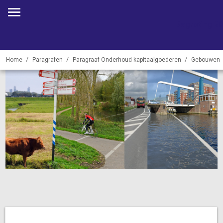
Begroting 2
Home
Paragrafen
Paragraaf Onderhoud kapitaalgoederen
Gebouwen