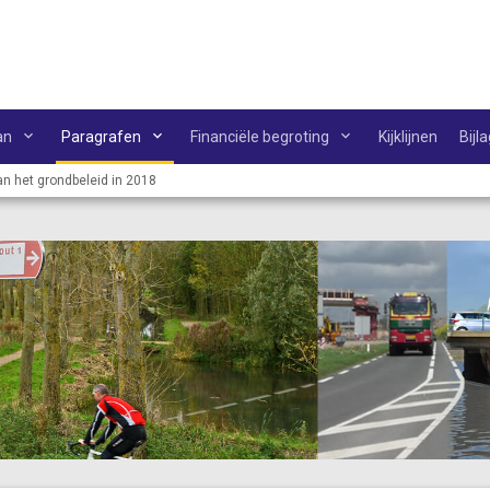
an
Paragrafen
Financiële begroting
Kijklijnen
Bijl
an het grondbeleid in 2018