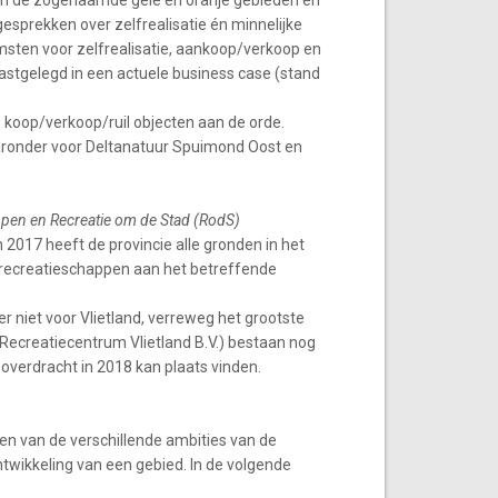
e in de zogenaamde gele en oranje gebieden en
 gesprekken over zelfrealisatie én minnelijke
msten voor zelfrealisatie, aankoop/verkoop en
vastgelegd in een actuele business case (stand
 koop/verkoop/ruil objecten aan de orde.
ronder voor Deltanatuur Spuimond Oost en
ppen en Recreatie om de Stad (RodS)
2017 heeft de provincie alle gronden in het
recreatieschappen aan het betreffende
r niet voor Vlietland, verreweg het grootste
 (Recreatiecentrum Vlietland B.V.) bestaan nog
 overdracht in 2018 kan plaats vinden.
en van de verschillende ambities van de
ontwikkeling van een gebied. In de volgende