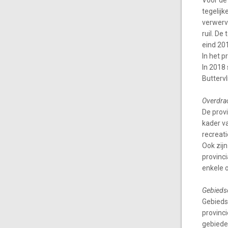
Voor de
tegelijk
verwerv
ruil. De
eind 201
In het 
In 2018
Buttervl
Overdrac
De prov
kader v
recreat
Ook zijn
provinci
enkele o
Gebieds
Gebieds
provinci
gebieden