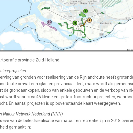
rtografie provincie Zuid-Holland.
uctuurprojecten
erving van gronden voor realisering van de Rijnlandroute heeft groten
andRoute omvat een rijks- en provinciaal deel, maar wordt als gemeensc
eert de grondaankopen, sloop van enkele gebouwen en de verkoop van n
st wordt voor circa 45 kleine en grote infrastructuur projecten, waaro
cht. En aantal projecten is op bovenstaande kaart weergegeven.
en Natuur Netwerk Nederland (NNN)
oeve van de beleidsrealisatie van natuur en recreatie zijn in 2018 over
heid gemaakt in: