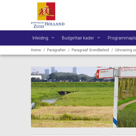
Ga naar de inhoud van deze pagina.
Inleiding
Budgettair kader
Programmapl
Home
Paragrafen
Paragraaf Grondbeleid
Uitvoering v