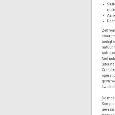
Slui
real
Aank
Door
Zelfrea
stuurgr
bedrijf 
natuuri
ook in 
Niet ied
uiterste
Grond in
operati
geval wo
kwalitei
De mees
Krimpen
gerealis