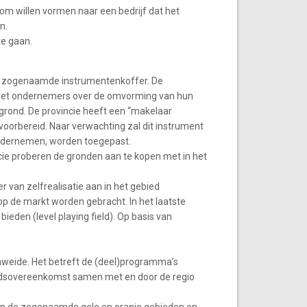
om willen vormen naar een bedrijf dat het
n.
te gaan.
de zogenaamde instrumentenkoffer. De
met ondernemers over de omvorming van hun
 grond. De provincie heeft een “makelaar
oorbereid. Naar verwachting zal dit instrument
ondernemen, worden toegepast.
incie proberen de gronden aan te kopen met in het
 van zelfrealisatie aan in het gebied
p de markt worden gebracht. In het laatste
bieden (level playing field). Op basis van
nweide. Het betreft de (deel)programma’s
dsovereenkomst samen met en door de regio