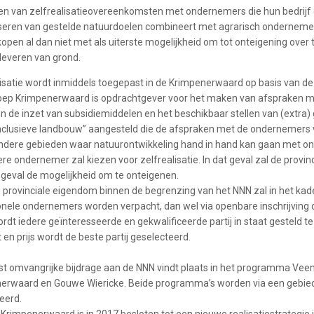
ten van zelfrealisatieovereenkomsten met ondernemers die hun bedrijf 
iseren van gestelde natuurdoelen combineert met agrarisch onderneme
open al dan niet met als uiterste mogelijkheid om tot onteigening over 
leveren van grond.
lisatie wordt inmiddels toegepast in de Krimpenerwaard op basis van 
oep Krimpenerwaard is opdrachtgever voor het maken van afspraken 
en de inzet van subsidiemiddelen en het beschikbaar stellen van (extra)
nclusieve landbouw” aangesteld die de afspraken met de ondernemers v
andere gebieden waar natuurontwikkeling hand in hand kan gaan met 
ere ondernemer zal kiezen voor zelfrealisatie. In dat geval zal de prov
 geval de mogelijkheid om te onteigenen.
 provinciale eigendom binnen de begrenzing van het NNN zal in het kader
onele ondernemers worden verpacht, dan wel via openbare inschrijving o
rdt iedere geïnteresseerde en gekwalificeerde partij in staat gesteld te 
t en prijs wordt de beste partij geselecteerd.
t omvangrijke bijdrage aan de NNN vindt plaats in het programma Vee
erwaard en Gouwe Wiericke. Beide programma’s worden via een gebie
eerd.