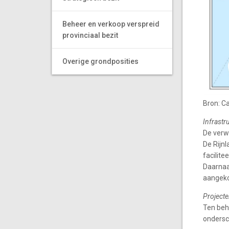
Beheer en verkoop verspreid
provinciaal bezit
Overige grondposities
Bron: Ca
Infrastr
De verw
De Rijnl
facilit
Daarnaa
aangeko
Project
Ten beh
ondersc