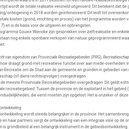
 Krimpenerwaard is in 2017 besloten tot een nieuwe realisatiestrategi
ertijd wordt de totale realisatie versneld uitgevoerd. Dit betekent dat de
ing/onteigening in 2018 worden geïntensiveerd. Dit leidt tot overeenko
 totale kosten (grond, inrichting en proces) van het programma worden 
7) en is de basis voor de uitgaven en opbrengsten.
programma Gouwe Wiericke zijn gesprekken over zelfrealisatie en enkele
 staan nog enkele openbare verkopen van natuur geprogrammeerd waa
iet.
ht van eigendom van Provinciale Recreatiegebieden (PRG), Recreatiescha
incie draagt grond met recreatieve functie over aan mede-overheden. In 
an Recreatie om de Stad aan de gemeente en gronden in gebieden van 
ieschap (of diens rechtsopvolger) overgedragen.
 de meeste Provinciale Recreatiegebieden overgedragen. Dit geldt echte
ale recreatiegebied. Tussen de provincie en de exploitant in het gebied
nduidelijkheden, die eerst moeten zijn opgelost. Het is onzeker of deze
ontwikkeling
ontwikkeling wordt steeds belangrijker in de provincie. Het samenbreng
e en haar partners vergt de ontwikkeling van een integrale visie op de 
 is grondbeleid al een belangrijk instrument in de gebiedsontwikkeling.