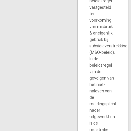
beleidsregel
vastgesteld
ter
voorkoming
van misbruik
& oneigenlijk
gebruik bij
subsidieverstrekking
(M&O-beleid).
In de
beleidsregel
zijn de
gevolgen van
het niet-
naleven van
de
meldingsplicht
nader
uitgewerkt en
is de
registratie