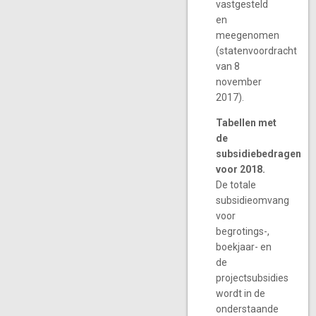
vastgesteld
en
meegenomen
(statenvoordracht
van 8
november
2017).
Tabellen met
de
subsidiebedragen
voor 2018.
De totale
subsidieomvang
voor
begrotings-,
boekjaar- en
de
projectsubsidies
wordt in de
onderstaande