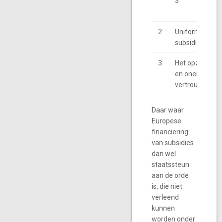
3
2
Uniformering e
subsidieproce
3
Het opzetten e
en oneigenlijk
vertrouwen
Daar waar
Europese
financiering
van subsidies
dan wel
staatssteun
aan de orde
is, die niet
verleend
kunnen
worden onder