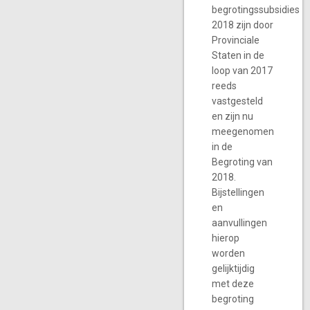
begrotingssubsidies
2018 zijn door
Provinciale
Staten in de
loop van 2017
reeds
vastgesteld
en zijn nu
meegenomen
in de
Begroting van
2018.
Bijstellingen
en
aanvullingen
hierop
worden
gelijktijdig
met deze
begroting