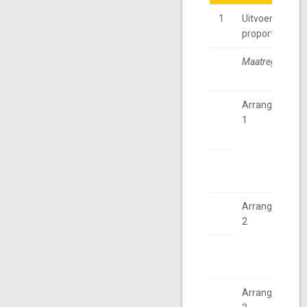
1
Uitvoerings- 
proportionalite
Maatregel
Arrangement
1
Arrangement
2
Arrangement