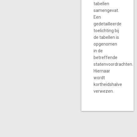
tabellen
samengevat.
Een
gedetailleerde
toelichting bij
de tabellen is
opgenomen
in de
betreffende
statenvoordrachten.
Hiernaar
wordt
kortheidshalve
verwezen.