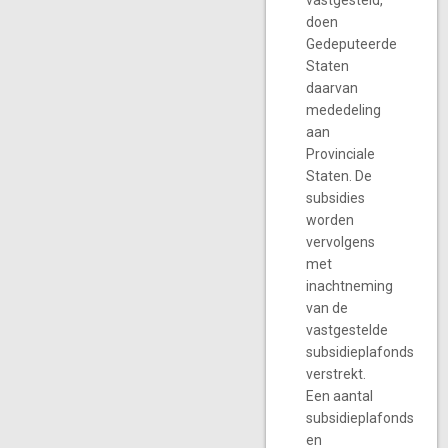
vastgesteld,
doen
Gedeputeerde
Staten
daarvan
mededeling
aan
Provinciale
Staten. De
subsidies
worden
vervolgens
met
inachtneming
van de
vastgestelde
subsidieplafonds
verstrekt.
Een aantal
subsidieplafonds
en