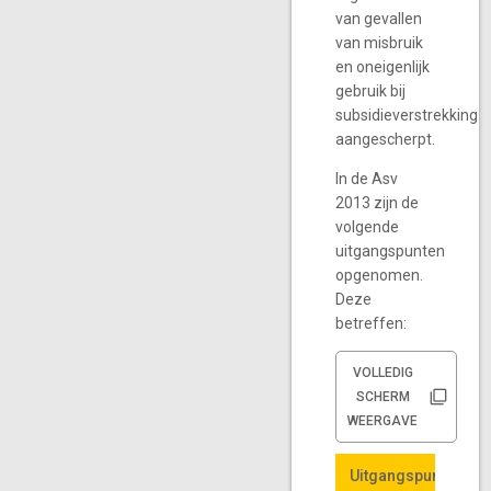
van gevallen
van misbruik
en oneigenlijk
gebruik bij
subsidieverstrekking
aangescherpt.
In de Asv
2013 zijn de
volgende
uitgangspunten
opgenomen.
Deze
betreffen:
VOLLEDIG
SCHERM
WEERGAVE
Uitgangspunten Uni
Uitgangspunten Uni