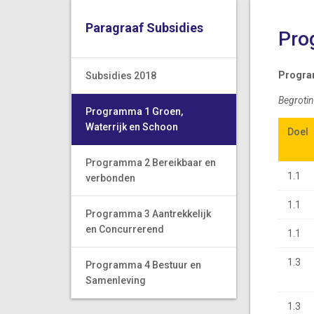
Paragraaf Subsidies
Pro
Progra
Subsidies 2018
Begrotin
Programma 1 Groen,
Waterrijk en Schoon
Doel
Doel
Programma 2 Bereikbaar en
1.1
verbonden
1.1
Programma 3 Aantrekkelijk
en Concurrerend
1.1
1.3
Programma 4 Bestuur en
Samenleving
1.3