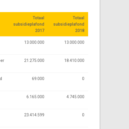
Totaal
Totaal
Totaal
Totaal
subsidieplafond
subsidieplafond
subsidieplafond
subsidieplafond
2017
2017
2018
2018
13.000.000
13.000.000
eer
21.275.000
18.410.000
nd
69.000
0
6.165.000
4.745.000
23.414.599
0