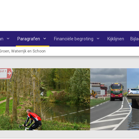
an
Paragrafen
Financiële begroting
Kijklijnen
Bijl
roen, Waterrijk en Schoon