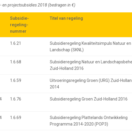
- en projectsubsidies 2018 (bedragen in €)
Subsidie-
Subsidie-
Titel van regeling
Titel van regeling
regeling-
regeling-
nummer
nummer
1.6.21
Subsidieregeling Kwaliteitsimpuls Natuur en
Landschap (SKNL)
1.6.68
Subsidieregeling Natuur en Landschapsbeh
Zuid-Holland 2016
1.6.59
Uitvoeringsregeling Groen (URG) Zuid-Holla
2014
.4
1.6.76
Subsidieregeling Groen Zuid-Holland 2016
.4
1.6.69
Subsidieregeling Plattelands Ontwikkeling
Programma 2014-2020 (POP3)