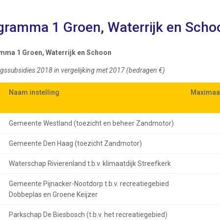
gramma 1 Groen, Waterrijk en Scho
mma 1 Groen, Waterrijk en Schoon
gssubsidies 2018 in vergelijking met 2017 (bedragen €)
Naam instelling
Naam instelling
Maximaal
Maximaal
Gemeente Westland (toezicht en beheer Zandmotor)
Gemeente Den Haag (toezicht Zandmotor)
Waterschap Rivierenland t.b.v. klimaatdijk Streefkerk
Gemeente Pijnacker-Nootdorp t.b.v. recreatiegebied
Dobbeplas en Groene Keijzer
Parkschap De Biesbosch (t.b.v. het recreatiegebied)