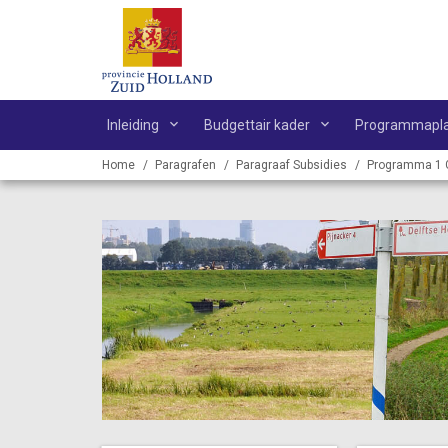
Ga naar de inhoud van deze pagina.
Inleiding
Budgettair kader
Programmapl
Home
Paragrafen
Paragraaf Subsidies
Programma 1 G