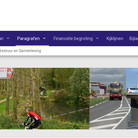
an
Paragrafen
Financiële begroting
Kijklijnen
Bijl
Bestuur en Samenleving