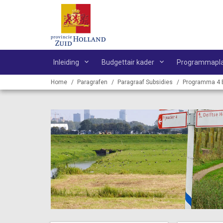
Ga naar de inhoud van deze pagina.
Inleiding
Budgettair kader
Programmapl
Home
Paragrafen
Paragraaf Subsidies
Programma 4 