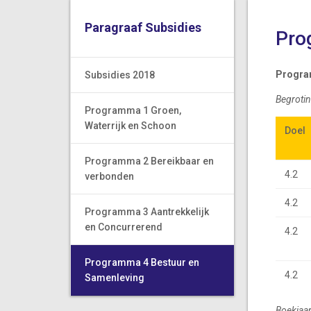
Paragraaf Subsidies
Pro
Progra
Subsidies 2018
Begrotin
Programma 1 Groen,
Waterrijk en Schoon
Doel
Doel
Programma 2 Bereikbaar en
4.2
verbonden
4.2
Programma 3 Aantrekkelijk
en Concurrerend
4.2
Programma 4 Bestuur en
4.2
Samenleving
Boekjaar