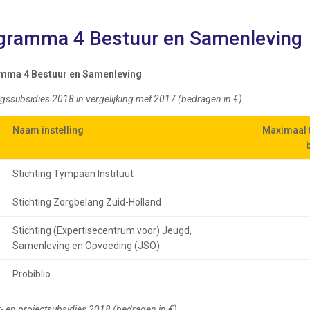
gramma 4 Bestuur en Samenleving
mma 4 Bestuur en Samenleving
gssubsidies 2018 in vergelijking met 2017 (bedragen in €)
Naam instelling
Naam instelling
Maximaal 
Maximaal 
Stichting Tympaan Instituut
Stichting Zorgbelang Zuid-Holland
Stichting (Expertisecentrum voor) Jeugd,
Samenleving en Opvoeding (JSO)
Probiblio
- en projectsubsidies 2018 (bedragen in €)