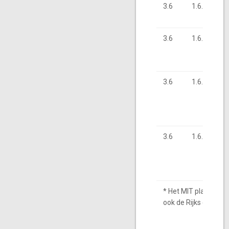
3.6
1.6.42
3.6
1.6.46
3.6
1.6.73
3.6
1.6.80
* Het MIT plafond 20
ook de Rijks cofinanc