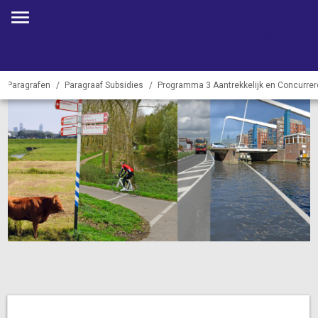
Begroting 2
Paragrafen
Paragraaf Subsidies
Programma 3 Aantrekkelijk en Concurre