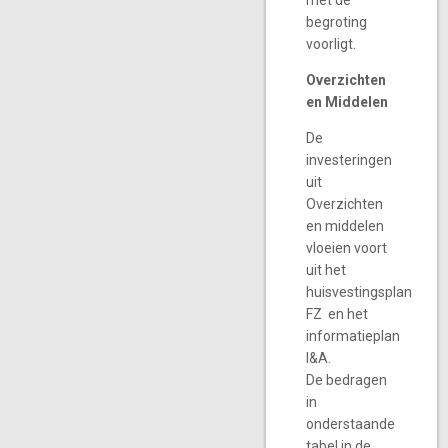
met de
begroting
voorligt.
Overzichten
en Middelen
De
investeringen
uit
Overzichten
en middelen
vloeien voort
uit het
huisvestingsplan
FZ en het
informatieplan
I&A.
De bedragen
in
onderstaande
tabel in de