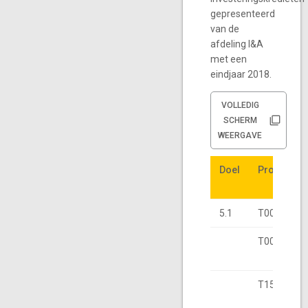
gepresenteerd
van de
afdeling I&A
met een
eindjaar 2018.
VOLLEDIG
SCHERM
WEERGAVE
Doel
Doel
Projectnr.
Projectnr.
5.1
T002346
T003565
T150001