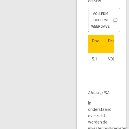
en SHV.
VOLLEDIG
SCHERM
WEERGAVE
Doel
Doel
Projectnr.
Projectnr.
5.1
V000002
Afdeling I&A
In
onderstaand
overzicht
worden de
investeringskredieten