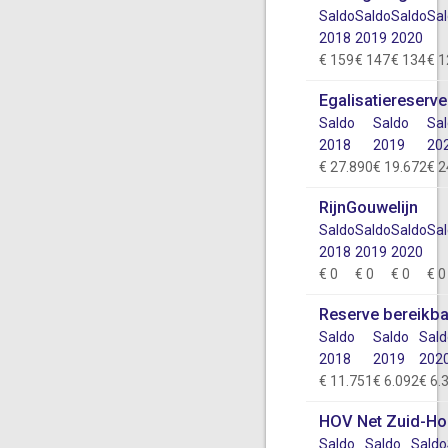
Saldo
Saldo
Saldo
Sa
2018
2019
2020
€ 159
€ 147
€ 134
€ 
Egalisatiereserve
Saldo
Saldo
Sa
2018
2019
20
€ 27.890
€ 19.672
€ 2
RijnGouwelijn
Saldo
Saldo
Saldo
Sa
2018
2019
2020
€ 0
€ 0
€ 0
€ 0
Reserve bereikba
Saldo
Saldo
Sal
2018
2019
202
€ 11.751
€ 6.092
€ 6.
HOV Net Zuid-Ho
Saldo
Saldo
Saldo