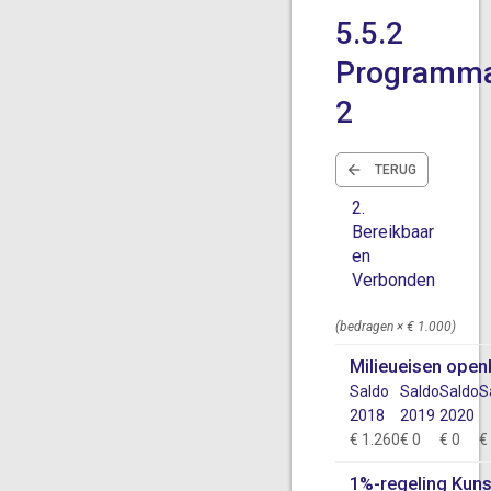
5.5.2
Programma
2
TERUG
2.
Bereikbaar
en
Verbonden
(bedragen × € 1.000)
Milieueisen open
Saldo
Saldo
Saldo
S
2018
2019
2020
€ 1.260
€ 0
€ 0
€
1%-regeling Kuns