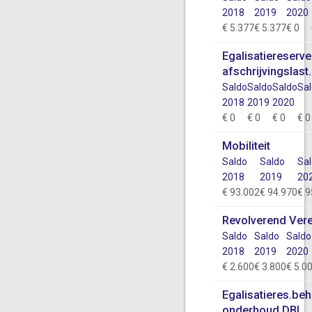
2018
2019
2020
€ 5.377
€ 5.377
€ 0
Egalisatiereserve
afschrijvingslast.
Saldo
Saldo
Saldo
Sa
2018
2019
2020
€ 0
€ 0
€ 0
€ 0
Mobiliteit
Saldo
Saldo
Sa
2018
2019
20
€ 93.002
€ 94.970
€ 9
Revolverend Ver
Saldo
Saldo
Saldo
2018
2019
2020
€ 2.600
€ 3.800
€ 5.0
Egalisatieres.be
onderhoud DBI