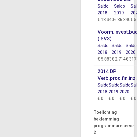
Saldo
Saldo
Sa
2018
2019
20
€ 18.340
€ 36.340
€ 5
Voorm.Invest.bud
(ISV3)
Saldo
Saldo
Saldo
2018
2019
2020
€ 5.883
€ 2.714
€ 317
2014 DP
Verb.proc.fin.inz.
Saldo
Saldo
Saldo
Sa
2018
2019
2020
€ 0
€ 0
€ 0
€ 0
Toelichting
beklemming
programmareserve
2