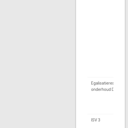
Egalisatieres.beheer
onderhoud DBI
ISV 3