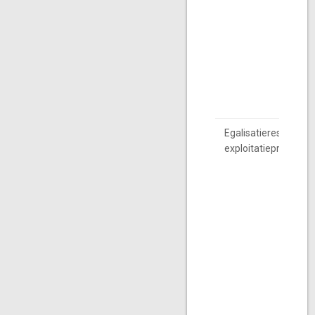
Egalisatiereserve
exploitatieprojecten