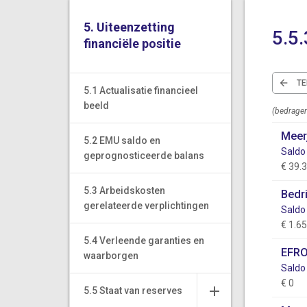
5. Uiteenzetting
5.5
financiële positie
T
5.1 Actualisatie financieel
beeld
(bedragen
Meer
5.2 EMU saldo en
Saldo
geprognosticeerde balans
€ 39.
5.3 Arbeidskosten
Bedri
gerelateerde verplichtingen
Saldo
€ 1.6
5.4 Verleende garanties en
EFRO
waarborgen
Saldo
€ 0
5.5 Staat van reserves