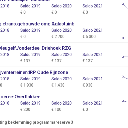
 2018
Saldo 2019
Saldo 2020
Saldo 2021
€ 0
€ 0
€ 0
gietrans.gebouwde omg.&glastuinb
 2018
Saldo 2019
Saldo 2020
Saldo 2021
€ 0
€ 2.700
€ 5.300
vleugelf./onderdeel Driehoek RZG
 2018
Saldo 2019
Saldo 2020
Saldo 2021
€ 137
€ 137
€ 137
ijventerreinen:IRP Oude Rijnzone
 2018
Saldo 2019
Saldo 2020
Saldo 2021
38
€ 1.938
€ 1.438
€ 938
Goeree-Overflakkee
 2018
Saldo 2019
Saldo 2020
Saldo 2021
€ 200
€ 100
€ 0
hting beklemming programmareserve 3