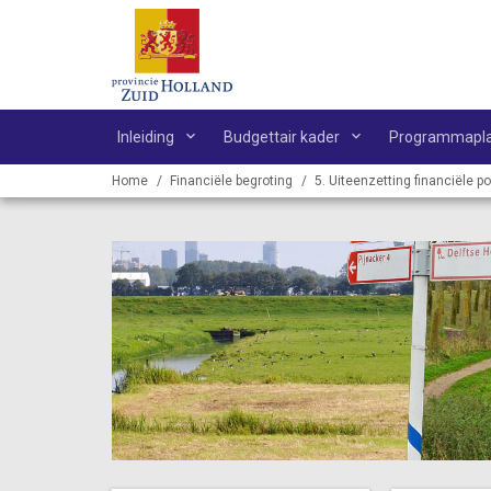
Ga naar de inhoud van deze pagina.
Inleiding
Budgettair kader
Programmapl
Home
Financiële begroting
5. Uiteenzetting financiële po