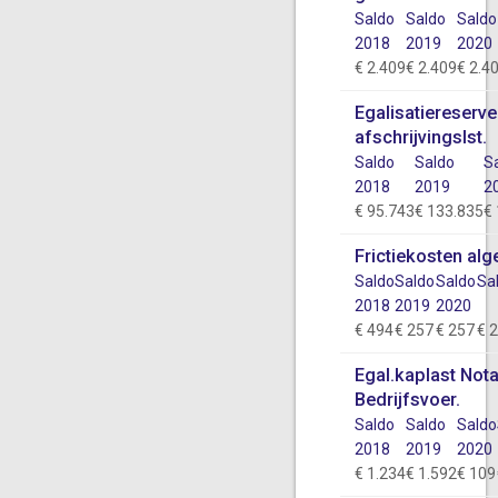
Saldo
Saldo
Saldo
2018
2019
2020
€ 2.409
€ 2.409
€ 2.4
Egalisatiereserve
afschrijvingslst.
Saldo
Saldo
S
2018
2019
2
€ 95.743
€ 133.835
€
Frictiekosten al
Saldo
Saldo
Saldo
Sa
2018
2019
2020
€ 494
€ 257
€ 257
€ 
Egal.kaplast Not
Bedrijfsvoer.
Saldo
Saldo
Saldo
2018
2019
2020
€ 1.234
€ 1.592
€ 109