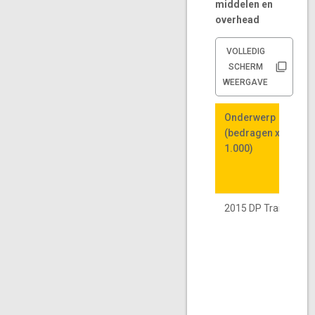
middelen en
overhead
VOLLEDIG
SCHERM
WEERGAVE
Onderwerp
Onderwerp
(bedragen x €
(bedragen x €
1.000)
1.000)
2015 DP Trainees