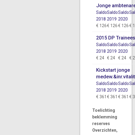
Jonge ambtenar
Saldo
Saldo
Saldo
Sa
2018
2019
2020
€ 126
€ 126
€ 126
€ 
2015 DP Trainee
Saldo
Saldo
Saldo
Sa
2018
2019
2020
€ 24
€ 24
€ 24
€ 
Kickstart jonge
medew.&inr.vitalit
Saldo
Saldo
Saldo
Sa
2018
2019
2020
€ 361
€ 361
€ 361
€ 
Toelichting
beklemming
reserves
Overzichten,