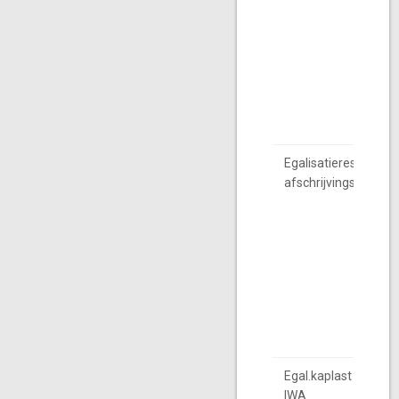
Egalisatiereserve
afschrijvingslst.
Egal.kaplast nota
IWA