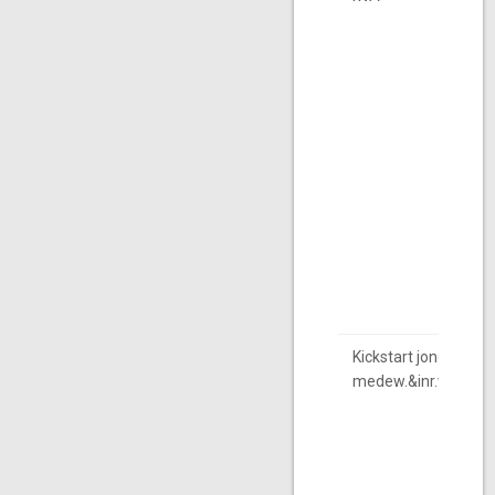
Kickstart jonge
medew.&inr.vitalitei