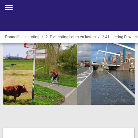
Begroting
Financiële begroting
2. Toelichting baten en lasten
2.4 Uitkering Provinc